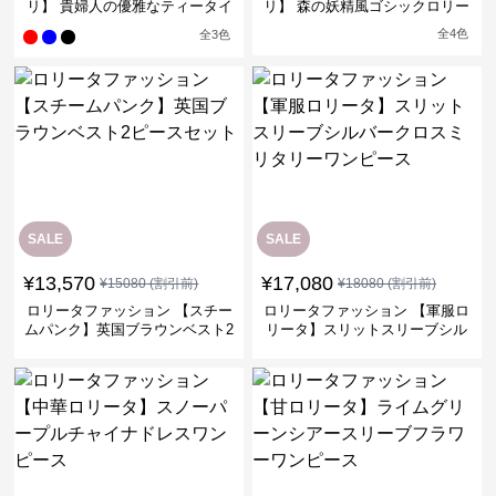
リ】 貴婦人の優雅なティータイ
リ】 森の妖精風ゴシックロリー
ムドレス
タワンピース
全
4
色
全
3
色
SALE
SALE
¥
13,570
¥
17,080
¥
15080
(割引前)
¥
18080
(割引前)
ロリータファッション 【スチー
ロリータファッション 【軍服ロ
ムパンク】英国ブラウンベスト2
リータ】スリットスリーブシル
ピースセット
バークロスミリタリーワンピー
ス