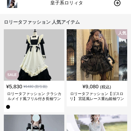
皇子系ロリィタ
ロリータファッション 人気アイテム
人気
SALE
¥
5,830
¥
9,080
¥
6480
(割引前)
(税込)
ロリータファッション クラシカ
ロリータファッション【ゴスロ
ルメイド風フリル付き長袖ワン
リ】 宮廷風レース重ね姫袖ワン
ピース
ピース