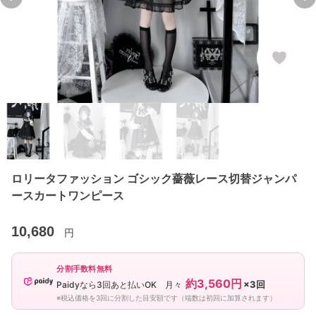
Previous slide
Ne
ロリータファッション ゴシック薔薇レース切替ジャンパ
ースカートワンピース
10,680
円
分割手数料無料
約3,560円
×3回
Paidyなら3回あと払いOK 月々
※税込価格を3回に分割した目安額です（端数は初回に加算されます）