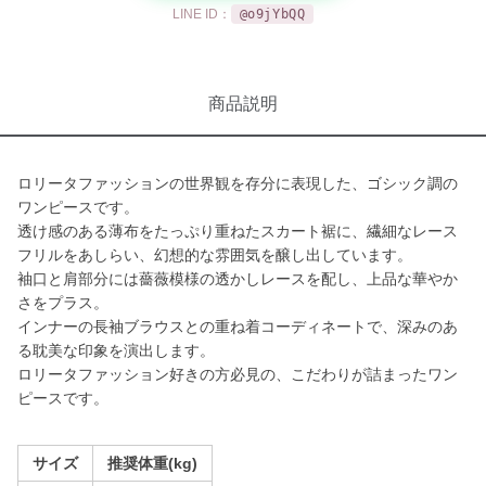
LINE ID：
@o9jYbQQ
商品説明
ロリータファッションの世界観を存分に表現した、ゴシック調の
ワンピースです。
透け感のある薄布をたっぷり重ねたスカート裾に、繊細なレース
フリルをあしらい、幻想的な雰囲気を醸し出しています。
袖口と肩部分には薔薇模様の透かしレースを配し、上品な華やか
さをプラス。
インナーの長袖ブラウスとの重ね着コーディネートで、深みのあ
る耽美な印象を演出します。
ロリータファッション好きの方必見の、こだわりが詰まったワン
ピースです。
サイズ
推奨体重(kg)