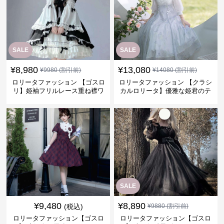
SALE
SALE
¥
8,980
¥
13,080
¥
9980
(割引前)
¥
14080
(割引前)
ロリータファッション 【ゴスロ
ロリータファッション 【クラシ
リ】姫袖フリルレース重ね襟ワ
カルロリータ】優雅な姫君のテ
ンピース
ィータイムドレス
SALE
¥
9,480
¥
8,890
(税込)
¥
9880
(割引前)
ロリータファッション【ゴスロ
ロリータファッション【ゴスロ