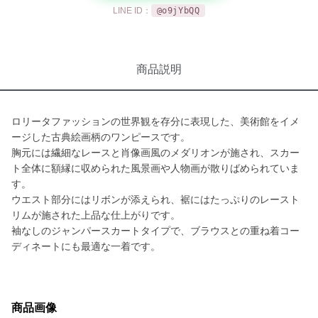
LINE ID：
@o9jYbQQ
商品説明
ロリータファッションの世界観を存分に表現した、美術館をイメ
ージした古典絵画柄のワンピースです。
胸元には繊細なレースと肖像画風のメダリオンが施され、スカー
ト全体に額縁に収められた風景画や人物画が散りばめられていま
す。
ウエスト部分にはリボンが添えられ、裾にはたっぷりのレースト
リムが施された上品な仕上がりです。
袖なしのジャンパースカートタイプで、ブラウスとの重ね着コー
ディネートにも最適な一着です。
商品画像