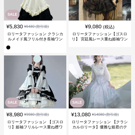
SALE
¥
5,830
¥
9,080
¥
6480
(割引前)
(税込)
ロリータファッション クラシカ
ロリータファッション【ゴスロ
ルメイド風フリル付き長袖ワン
リ】 宮廷風レース重ね姫袖ワン
ピース
ピース
SALE
SALE
¥
8,980
¥
13,080
¥
9980
(割引前)
¥
14080
(割引前)
ロリータファッション 【ゴスロ
ロリータファッション 【クラシ
リ】姫袖フリルレース重ね襟ワ
カルロリータ】優雅な姫君のテ
ンピース
ィータイムドレス