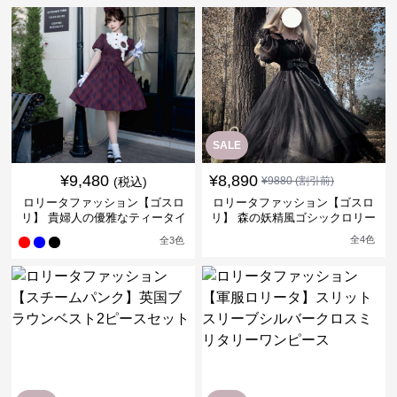
SALE
¥
9,480
¥
8,890
(税込)
¥
9880
(割引前)
ロリータファッション【ゴスロ
ロリータファッション【ゴスロ
リ】 貴婦人の優雅なティータイ
リ】 森の妖精風ゴシックロリー
ムドレス
タワンピース
全
4
色
全
3
色