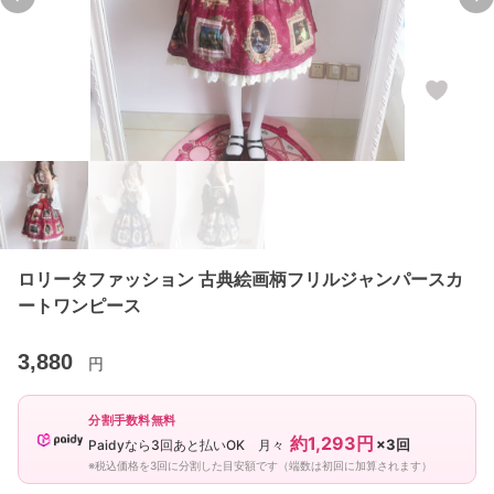
Previous slide
Ne
ロリータファッション 古典絵画柄フリルジャンパースカ
ートワンピース
3,880
円
分割手数料無料
約1,293円
×3回
Paidyなら3回あと払いOK 月々
※税込価格を3回に分割した目安額です（端数は初回に加算されます）