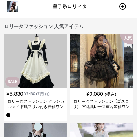
皇子系ロリィタ
ロリータファッション 人気アイテム
人気
SALE
¥
5,830
¥
9,080
¥
6480
(割引前)
(税込)
ロリータファッション クラシカ
ロリータファッション【ゴスロ
ルメイド風フリル付き長袖ワン
リ】 宮廷風レース重ね姫袖ワン
ピース
ピース