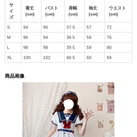
サ
着丈
バスト
肩幅
袖丈
ウエスト
イ
(cm)
(cm)
(cm)
(cm)
(cm)
ズ
S
94
90
37.5
57
72
M
96
94
38.5
58
76
L
98
98
39.5
59
80
XL
100
102
40.5
60
84
商品画像