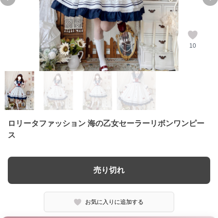
Previous slide
Ne
10
ロリータファッション 海の乙女セーラーリボンワンピー
ス
売り切れ
お気に入りに追加する