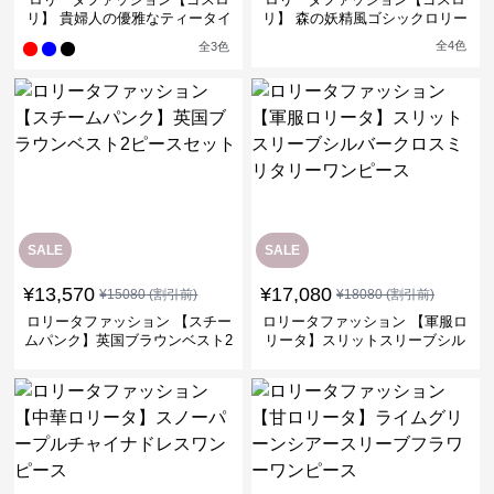
リ】 貴婦人の優雅なティータイ
リ】 森の妖精風ゴシックロリー
ムドレス
タワンピース
全
4
色
全
3
色
SALE
SALE
¥
13,570
¥
17,080
¥
15080
(割引前)
¥
18080
(割引前)
ロリータファッション 【スチー
ロリータファッション 【軍服ロ
ムパンク】英国ブラウンベスト2
リータ】スリットスリーブシル
ピースセット
バークロスミリタリーワンピー
ス