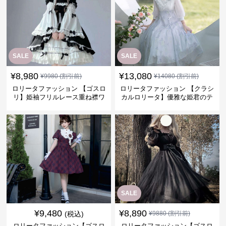
SALE
SALE
¥
8,980
¥
13,080
¥
9980
(割引前)
¥
14080
(割引前)
ロリータファッション 【ゴスロ
ロリータファッション 【クラシ
リ】姫袖フリルレース重ね襟ワ
カルロリータ】優雅な姫君のテ
ンピース
ィータイムドレス
SALE
¥
9,480
¥
8,890
(税込)
¥
9880
(割引前)
ロリータファッション【ゴスロ
ロリータファッション【ゴスロ