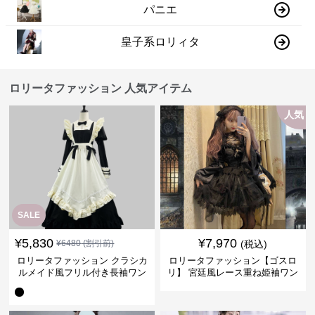
パニエ
皇子系ロリィタ
ロリータファッション 人気アイテム
人気
SALE
¥
5,830
¥
7,970
¥
6480
(割引前)
(税込)
ロリータファッション クラシカ
ロリータファッション【ゴスロ
ルメイド風フリル付き長袖ワン
リ】 宮廷風レース重ね姫袖ワン
ピース
ピース