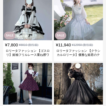
SALE
SALE
¥
7,800
¥
11,940
¥
8810
(割引前)
¥
12950
(割引前)
ロリータファッション 【ゴスロ
ロリータファッション 【クラシ
リ】姫袖フリルレース重ね襟ワ
カルロリータ】優雅な姫君のテ
ンピース
ィータイムドレス