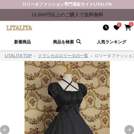
ロリータファッション
専門通販サイト
LITALITA
15,000
円以上のご購入で送料無料
0
0
新着商品
商品を検索
人気ランキング
LITALITA TOP
›
クラシカルロリータの一覧
›
ロリータファッショ
Previous slide
Ne