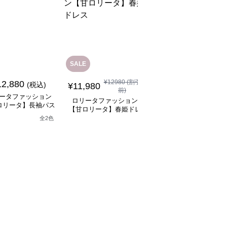
SALE
SALE
¥
12980
(割引
¥
11480
(割引
12,880
(税込)
¥
11,980
¥
10,330
前)
前)
ータファッション
ロリータファッション
ロリータファッション
ロリータ】長袖パス
【甘ロリータ】春姫ドレ
【甘ロリータ】パフス
テルドレス
ス
ーブ夢かわフリルフラ
全
2
色
ーミニワンピース