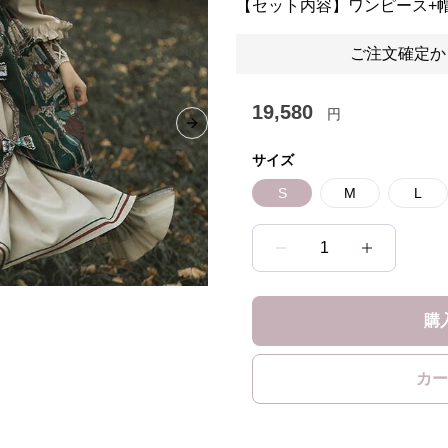
【セット内容】ワンピース+
ご注文確定か
19,580
円
Next slide
サイズ
S
M
L
1
購
カー