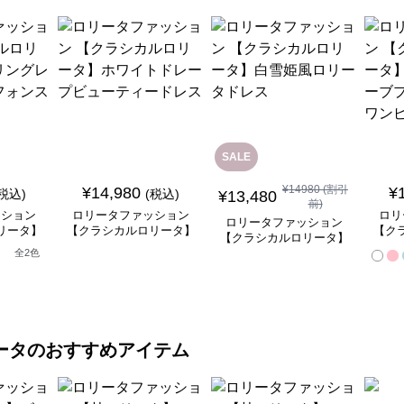
SALE
¥
14980
(割引
¥
14,980
¥
(税込)
(税込)
¥
13,480
前)
ッション
ロリータファッション
ロリ
ロリータファッション
リータ】
【クラシカルロリータ】
【ク
【クラシカルロリータ】
ースフリ
ホワイトドレープビュー
ベル
白雪姫風ロリータドレス
全
2
色
ートドレ
ティードレス
ンセ
ータ
のおすすめアイテム