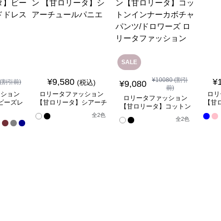
SALE
¥
10080
(割引
¥
9,580
¥
(割引前)
(税込)
¥
9,080
前)
ッション
ロリータファッション
ロリ
ロリータファッション
ビーズレ
【甘ロリータ】シアーチ
【甘
【甘ロリータ】コットン
ドレス
ュールパニエ
インナーカボチャパン
全
全
2
色
全
2
色
17
ツ/ドロワーズ ロリータ
色
ファッション