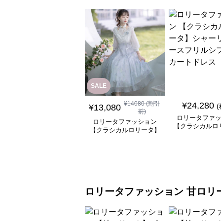
SALE
¥
14080
(割引
¥
24,280
¥
13,080
前)
ロリータファ
ロリータファッション
【クラシカルロ
【クラシカルロリータ】
シャーリングレ
優雅な姫君のティータイ
ルシフォンスカ
ムドレス
ス
ロリータファッション
甘ロリ