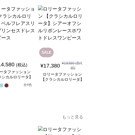
SALE
SALE
¥
18380
(割引
14,580
¥
8,480
(税込)
¥
9480
(割引前)
¥
17,380
前)
ータファッション
ロリータファッション
ロリータファッション
ラシカルロリータ】
【クラシカルロリータ
【クラシカルロリータ】
フレアスリーブプリ
ボリュームレースヘッ
シアーオフショルリボン
全
4
色
スドレスワンピース
ドレス
1
レースホワイトドレスワ
ンピース
もっと見る