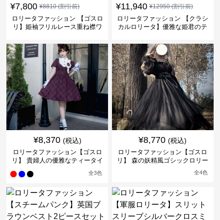
¥
7,800
¥
11,940
¥
8810
(割引前)
¥
12950
(割引前)
ロリータファッション 【ゴスロ
ロリータファッション 【クラシ
リ】姫袖フリルレース重ね襟ワ
カルロリータ】優雅な姫君のテ
ンピース
ィータイムドレス
¥
8,370
¥
8,770
(税込)
(税込)
ロリータファッション【ゴスロ
ロリータファッション【ゴスロ
リ】 貴婦人の優雅なティータイ
リ】 森の妖精風ゴシックロリー
ムドレス
タワンピース
全
4
色
全
3
色