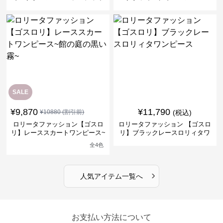
ナドレスワンピース
リーブフラワーワンピース
SALE
¥
9,870
¥
11,790
¥
10880
(割引前)
(税込)
ロリータファッション【ゴスロ
ロリータファッション 【ゴスロ
リ】レーススカートワンピース~
リ】ブラックレースロリィタワ
館の庭の黒い霧~
ンピース
全
4
色
›
人気アイテム一覧へ
お支払い方法について