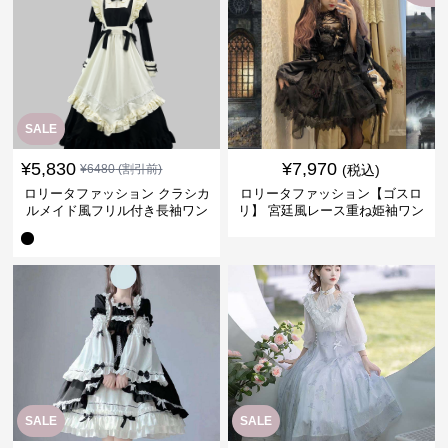
SALE
¥
5,830
¥
7,970
¥
6480
(割引前)
(税込)
ロリータファッション クラシカ
ロリータファッション【ゴスロ
ルメイド風フリル付き長袖ワン
リ】 宮廷風レース重ね姫袖ワン
ピース
ピース
SALE
SALE