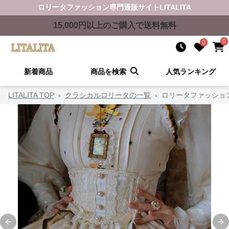
ロリータファッション
専門通販サイト
LITALITA
15,000
円以上のご購入で送料無料
0
0
新着商品
商品を検索
人気ランキング
LITALITA TOP
›
クラシカルロリータの一覧
›
ロリータファッショ
Previous slide
Ne