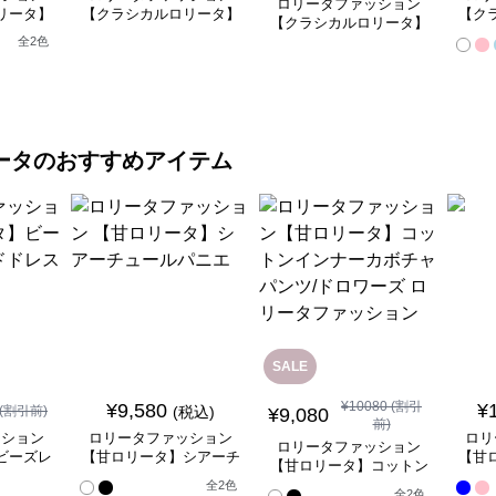
ロリータファッション
リータ】
【クラシカルロリータ】
【ク
【クラシカルロリータ】
ースフリ
ホワイトドレープビュー
ベル
白雪姫風ロリータドレス
全
2
色
ートドレ
ティードレス
ンセ
ータ
のおすすめアイテム
SALE
¥
10080
(割引
¥
9,580
¥
(割引前)
(税込)
¥
9,080
前)
ッション
ロリータファッション
ロリ
ロリータファッション
ビーズレ
【甘ロリータ】シアーチ
【甘
【甘ロリータ】コットン
ドレス
ュールパニエ
インナーカボチャパン
全
全
2
色
全
2
色