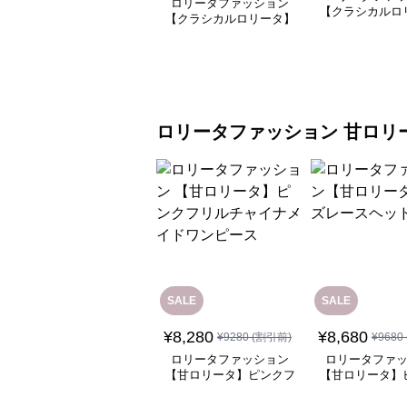
ロリータファッション
【クラシカルロ
【クラシカルロリータ】
シャーリングレ
優雅な姫君のティータイ
ルシフォンスカ
ムドレス
ス
ロリータファッション
甘ロリ
SALE
SALE
¥
8,280
¥
8,680
¥
9280
(割引前)
¥
9680
ロリータファッション
ロリータファ
【甘ロリータ】ピンクフ
【甘ロリータ】
リルチャイナメイドワン
ースヘッド
ピース