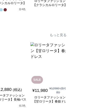
ロリータファッション
ラシカルロリータ】
【クラシカルロリータ
【クラシカルロリータ】
フレアスリーブプリ
ボリュームレースヘッ
シアーオフショルリボン
全
4
色
スドレスワンピース
ドレス
1
レースホワイトドレスワ
ンピース
もっと見る
SALE
SALE
¥
12980
(割引
¥
11480
(割引
12,880
(税込)
¥
11,980
¥
10,330
前)
前)
ータファッション
ロリータファッション
ロリータファッション
ロリータ】長袖パス
【甘ロリータ】春姫ドレ
【甘ロリータ】パフス
テルドレス
ス
ーブ夢かわフリルフラ
全
2
色