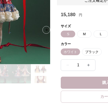
ご注文確定か
15,180
円
サイズ
Next slide
S
M
L
カラー
ホワイト
ブラック
1
購
カー