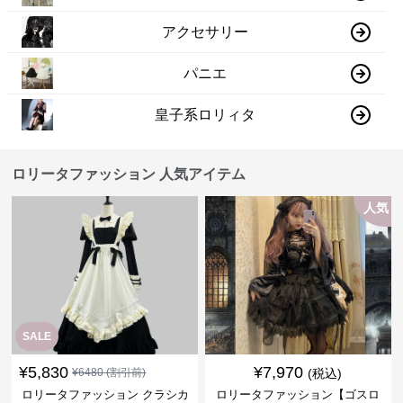
アクセサリー
パニエ
皇子系ロリィタ
ロリータファッション 人気アイテム
人気
SALE
¥
5,830
¥
7,970
¥
6480
(割引前)
(税込)
ロリータファッション クラシカ
ロリータファッション【ゴスロ