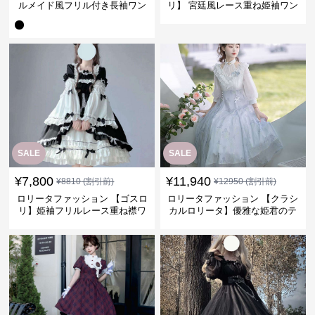
ルメイド風フリル付き長袖ワン
リ】 宮廷風レース重ね姫袖ワン
ピース
ピース
SALE
SALE
¥
7,800
¥
11,940
¥
8810
(割引前)
¥
12950
(割引前)
ロリータファッション 【ゴスロ
ロリータファッション 【クラシ
リ】姫袖フリルレース重ね襟ワ
カルロリータ】優雅な姫君のテ
ンピース
ィータイムドレス