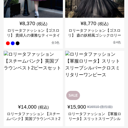
¥
8,370
¥
8,770
(税込)
(税込)
ロリータファッション【ゴスロ
ロリータファッション【ゴスロ
リ】 貴婦人の優雅なティータイ
リ】 森の妖精風ゴシックロリー
ムドレス
タワンピース
全
4
色
全
3
色
SALE
¥
14,000
¥
15,900
(税込)
¥
16910
(割引前)
ロリータファッション 【スチー
ロリータファッション 【軍服ロ
ムパンク】英国ブラウンベスト2
リータ】スリットスリーブシル
ピースセット
バークロスミリタリーワンピー