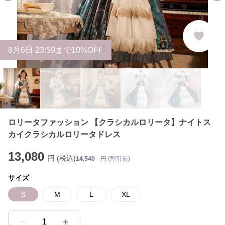
8
月
6
日 23:59まで10%OFF
ロリータファッション 【クラシカルロリータ】ナイトス
カイクラシカルロリータドレス
13,080
円 (税込)
14,540
円 (割引前)
サイズ
S
M
L
XL
1