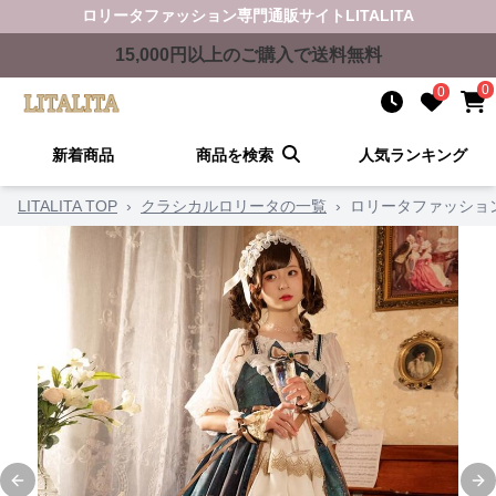
ロリータファッション
専門通販サイト
LITALITA
15,000
円以上のご購入で送料無料
0
0
新着商品
商品を検索
人気ランキング
LITALITA TOP
›
クラシカルロリータの一覧
›
ロリータファッショ
Previous slide
Ne