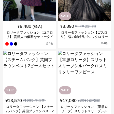
SALE
¥
9,480
¥
8,890
(税込)
¥
9880
(割引前)
ロリータファッション【ゴスロ
ロリータファッション【ゴスロ
リ】 貴婦人の優雅なティータイ
リ】 森の妖精風ゴシックロリー
ムドレス
タワンピース
全
4
色
全
3
色
SALE
SALE
¥
13,570
¥
17,080
¥
15080
(割引前)
¥
18080
(割引前)
ロリータファッション 【スチー
ロリータファッション 【軍服ロ
ムパンク】英国ブラウンベスト2
リータ】スリットスリーブシル