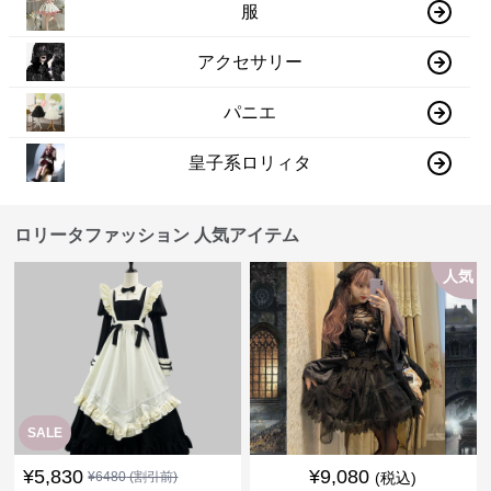
服
アクセサリー
パニエ
皇子系ロリィタ
ロリータファッション 人気アイテム
人気
SALE
¥
5,830
¥
9,080
¥
6480
(割引前)
(税込)