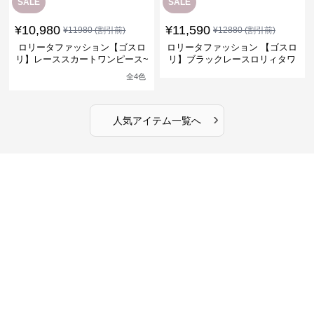
SALE
SALE
¥
10,980
¥
11,590
¥
11980
(割引前)
¥
12880
(割引前)
ロリータファッション【ゴスロ
ロリータファッション 【ゴスロ
リ】レーススカートワンピース~
リ】ブラックレースロリィタワ
館の庭の黒い霧~
ンピース
全
4
色
›
人気アイテム一覧へ