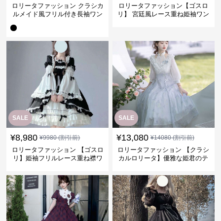
ロリータファッション クラシカ
ロリータファッション【ゴスロ
ルメイド風フリル付き長袖ワン
リ】 宮廷風レース重ね姫袖ワン
ピース
ピース
SALE
SALE
¥
8,980
¥
13,080
¥
9980
(割引前)
¥
14080
(割引前)
ロリータファッション 【ゴスロ
ロリータファッション 【クラシ
リ】姫袖フリルレース重ね襟ワ
カルロリータ】優雅な姫君のテ
ンピース
ィータイムドレス