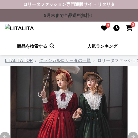
ロリータファッション専門通販サイト リタリタ
9月末まで全品送料無料！
0
0
商品を検索する
人気ランキング
LITALITA TOP
›
クラシカルロリータの一覧
›
ロリータファッショ