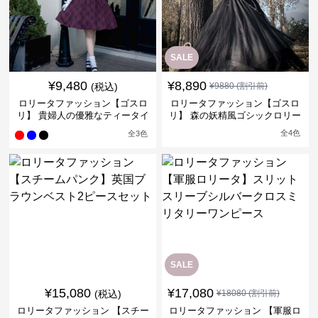
SALE
¥
9,480
¥
8,890
(税込)
¥
9880
(割引前)
ロリータファッション【ゴスロ
ロリータファッション【ゴスロ
リ】 貴婦人の優雅なティータイ
リ】 森の妖精風ゴシックロリー
ムドレス
タワンピース
全
4
色
全
3
色
SALE
¥
15,080
¥
17,080
(税込)
¥
18080
(割引前)
ロリータファッション 【スチー
ロリータファッション 【軍服ロ