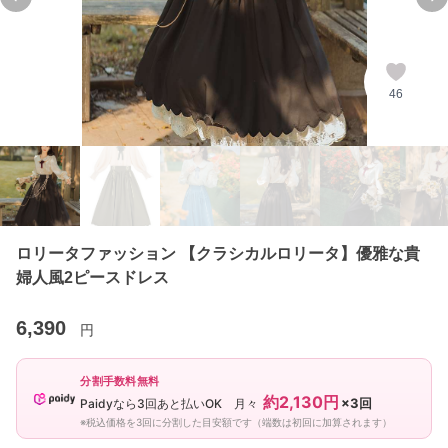
Previous slide
Ne
46
ロリータファッション 【クラシカルロリータ】優雅な貴
婦人風2ピースドレス
6,390
円
分割手数料無料
約2,130円
×3回
Paidyなら3回あと払いOK 月々
※税込価格を3回に分割した目安額です（端数は初回に加算されます）