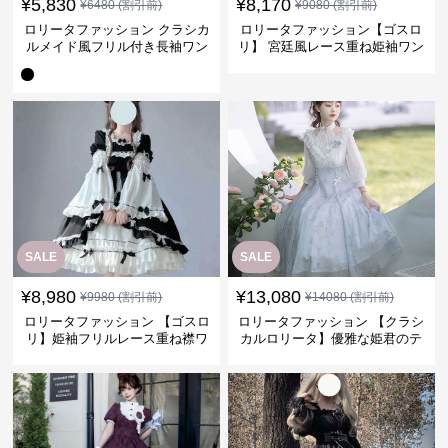
¥
5,830
¥
8,170
¥
6480
(割引前)
¥
9080
(割引前)
ロリータファッション クラシカ
ロリータファッション【ゴスロ
ルメイド風フリル付き長袖ワン
リ】 宮廷風レース重ね姫袖ワン
ピース
ピース
SALE
SALE
¥
8,980
¥
13,080
¥
9980
(割引前)
¥
14080
(割引前)
ロリータファッション 【ゴスロ
ロリータファッション 【クラシ
リ】姫袖フリルレース重ね襟ワ
カルロリータ】優雅な姫君のテ
ンピース
ィータイムドレス