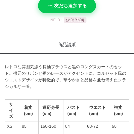
友だち追加する
LINE ID：
@o9jYbQQ
商品説明
レトロな雰囲気漂う長袖ブラウスと黒のロングスカートのセッ
ト。襟元のリボンと裾のレースがアクセントに。コルセット風の
ウエストデザインが特徴的で、華やかさと品格を兼ね備えたクラ
シカルな一着。
サ
着丈
適応身長
バスト
ウエスト
袖丈
イ
(cm)
(cm)
(cm)
(cm)
(cm)
ズ
XS
85
150-160
84
68-72
58