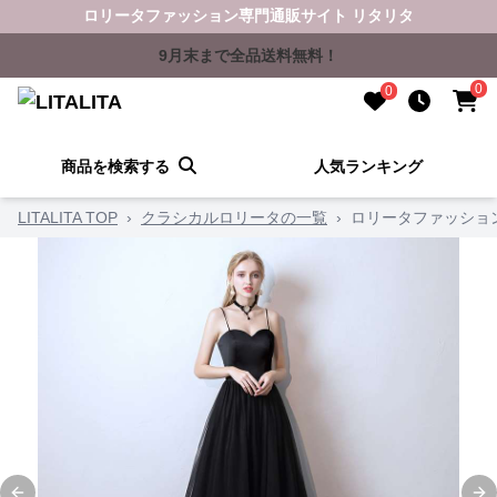
ロリータファッション専門通販サイト リタリタ
9月末まで全品送料無料！
0
0
商品を検索する
人気ランキング
LITALITA TOP
›
クラシカルロリータの一覧
›
ロリータファッショ