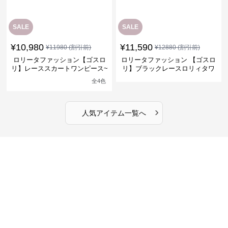
SALE
SALE
¥
10,980
¥
11,590
¥
11980
(割引前)
¥
12880
(割引前)
ロリータファッション【ゴスロ
ロリータファッション 【ゴスロ
リ】レーススカートワンピース~
リ】ブラックレースロリィタワ
館の庭の黒い霧~
ンピース
全
4
色
›
人気アイテム一覧へ