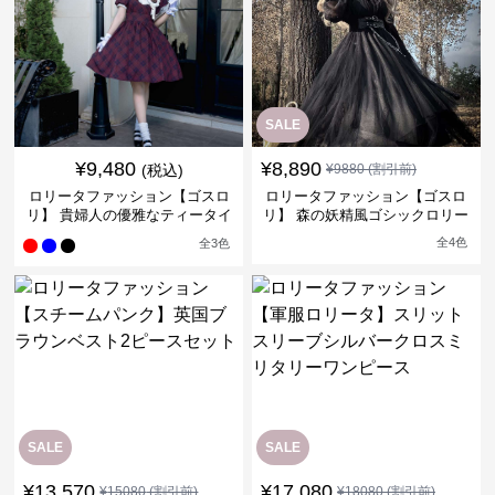
SALE
¥
9,480
¥
8,890
(税込)
¥
9880
(割引前)
ロリータファッション【ゴスロ
ロリータファッション【ゴスロ
リ】 貴婦人の優雅なティータイ
リ】 森の妖精風ゴシックロリー
ムドレス
タワンピース
全
4
色
全
3
色
SALE
SALE
¥
13,570
¥
17,080
¥
15080
(割引前)
¥
18080
(割引前)