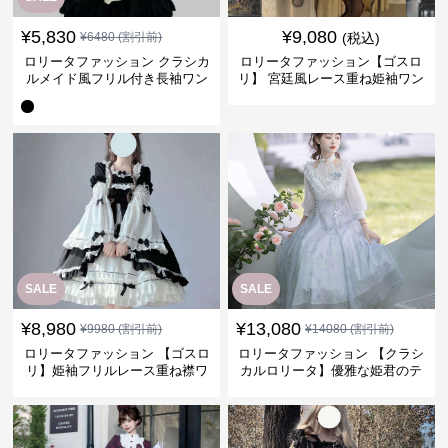
¥
5,830
¥
9,080
¥
6480
(割引前)
(税込)
ロリータファッション クラシカ
ロリータファッション【ゴスロ
ルメイド風フリル付き長袖ワン
リ】 宮廷風レース重ね姫袖ワン
ピース
ピース
SALE
SALE
¥
8,980
¥
13,080
¥
9980
(割引前)
¥
14080
(割引前)
ロリータファッション 【ゴスロ
ロリータファッション 【クラシ
リ】姫袖フリルレース重ね襟ワ
カルロリータ】優雅な姫君のテ
ンピース
ィータイムドレス