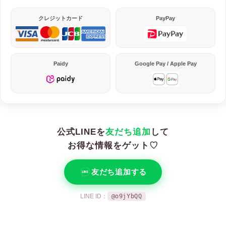
クレジットカード
PayPay
Paidy
Google Pay / Apple Pay
公式LINEを
友だち追加
して
お得な情報をゲット♡
友だち追加する
LINE ID：
@o9jYbQQ