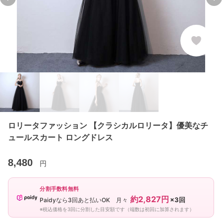
Previous slide
Ne
ロリータファッション 【クラシカルロリータ】優美なチ
ュールスカート ロングドレス
8,480
円
分割手数料無料
約2,827円
×3回
Paidyなら3回あと払いOK 月々
※税込価格を3回に分割した目安額です（端数は初回に加算されます）