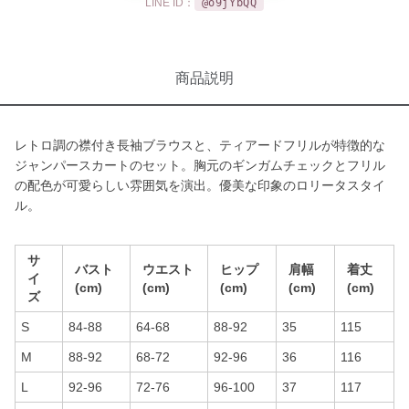
LINE ID：
@o9jYbQQ
商品説明
レトロ調の襟付き長袖ブラウスと、ティアードフリルが特徴的な
ジャンパースカートのセット。胸元のギンガムチェックとフリル
の配色が可愛らしい雰囲気を演出。優美な印象のロリータスタイ
ル。
サ
バスト
ウエスト
ヒップ
肩幅
着丈
イ
(cm)
(cm)
(cm)
(cm)
(cm)
ズ
S
84-88
64-68
88-92
35
115
M
88-92
68-72
92-96
36
116
L
92-96
72-76
96-100
37
117