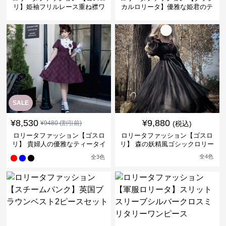
リ】姫袖フリルレース重ね襟ワ
カルロリータ】優雅な姫君のテ
ンピース
ィータイムドレス
SALE
¥
8,530
¥
9,880
¥
9480
(割引前)
(税込)
ロリータファッション【ゴスロ
ロリータファッション【ゴスロ
リ】 貴婦人の優雅なティータイ
リ】 森の妖精風ゴシックロリー
ムドレス
タワンピース
全
4
色
全
3
色