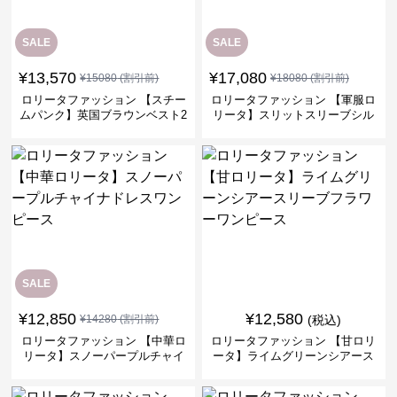
SALE
SALE
¥
13,570
¥
17,080
¥
15080
(割引前)
¥
18080
(割引前)
ロリータファッション 【スチー
ロリータファッション 【軍服ロ
ムパンク】英国ブラウンベスト2
リータ】スリットスリーブシル
ピースセット
バークロスミリタリーワンピー
ス
SALE
¥
12,850
¥
12,580
¥
14280
(割引前)
(税込)
ロリータファッション 【中華ロ
ロリータファッション 【甘ロリ
リータ】スノーパープルチャイ
ータ】ライムグリーンシアース
ナドレスワンピース
リーブフラワーワンピース