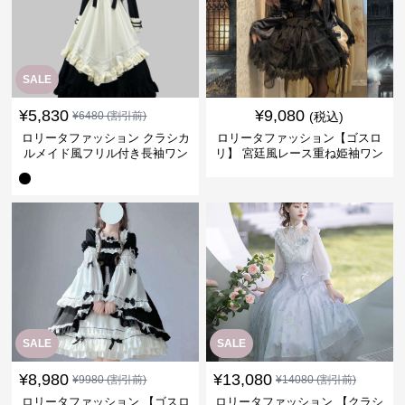
SALE
¥
5,830
¥
9,080
¥
6480
(割引前)
(税込)
ロリータファッション クラシカ
ロリータファッション【ゴスロ
ルメイド風フリル付き長袖ワン
リ】 宮廷風レース重ね姫袖ワン
ピース
ピース
SALE
SALE
¥
8,980
¥
13,080
¥
9980
(割引前)
¥
14080
(割引前)
ロリータファッション 【ゴスロ
ロリータファッション 【クラシ