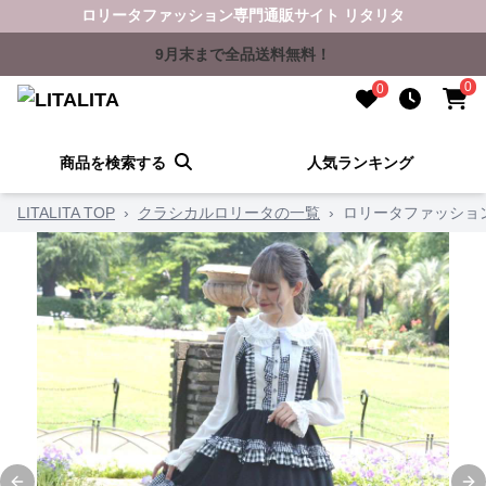
ロリータファッション専門通販サイト リタリタ
9月末まで全品送料無料！
0
0
商品を検索する
人気ランキング
LITALITA TOP
›
クラシカルロリータの一覧
›
ロリータファッショ