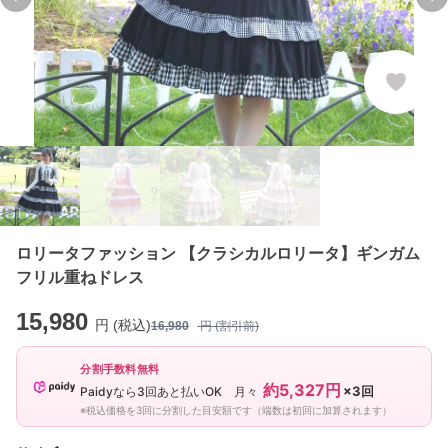
Previous slide
Ne
ロリータファッション 【クラシカルロリータ】ギンガム
フリル重ねドレス
15,980
円 (税込)
16,980
円 (割引前)
分割手数料無料
約5,327円
×3回
Paidyなら3回あと払いOK 月々
※税込価格を3回に分割した目安額です（端数は初回に加算されます）