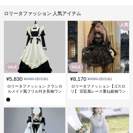
ロリータファッション 人気アイテム
人気
SALE
SALE
¥
5,830
¥
8,170
¥
6480
(割引前)
¥
9080
(割引前)
ロリータファッション クラシカ
ロリータファッション【ゴスロ
ルメイド風フリル付き長袖ワン
リ】 宮廷風レース重ね姫袖ワン
ピース
ピース