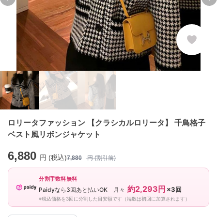
Previous slide
Ne
ロリータファッション 【クラシカルロリータ】 千鳥格子
ベスト風リボンジャケット
6,880
円 (税込)
7,880
円 (割引前)
分割手数料無料
約2,293円
×3回
Paidyなら3回あと払いOK 月々
※税込価格を3回に分割した目安額です（端数は初回に加算されます）