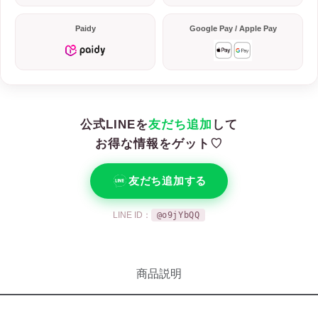
Paidy
Google Pay / Apple Pay
公式LINEを
友だち追加
して
お得な情報をゲット♡
友だち追加する
LINE ID：
@o9jYbQQ
商品説明