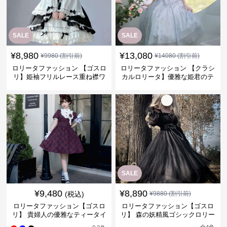
SALE
SALE
¥
8,980
¥
13,080
¥
9980
(割引前)
¥
14080
(割引前)
ロリータファッション 【ゴスロ
ロリータファッション 【クラシ
リ】姫袖フリルレース重ね襟ワ
カルロリータ】優雅な姫君のテ
ンピース
ィータイムドレス
SALE
¥
9,480
¥
8,890
(税込)
¥
9880
(割引前)
ロリータファッション【ゴスロ
ロリータファッション【ゴスロ
リ】 貴婦人の優雅なティータイ
リ】 森の妖精風ゴシックロリー
ムドレス
タワンピース