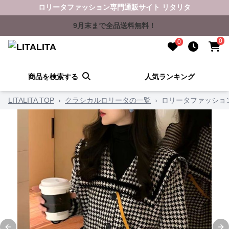
ロリータファッション専門通販サイト リタリタ
9月末まで全品送料無料！
0
0
商品を検索する
人気ランキング
LITALITA TOP
›
クラシカルロリータの一覧
›
ロリータファッショ