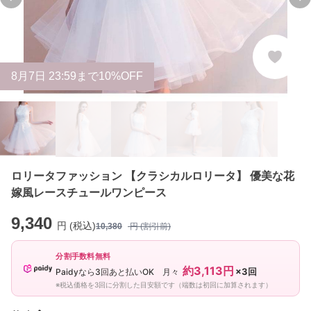
Previous slide
Ne
8
月
7
日 23:59まで10%OFF
ロリータファッション 【クラシカルロリータ】 優美な花
嫁風レースチュールワンピース
9,340
円 (税込)
10,380
円 (割引前)
分割手数料無料
約3,113円
×3回
Paidyなら3回あと払いOK 月々
※税込価格を3回に分割した目安額です（端数は初回に加算されます）