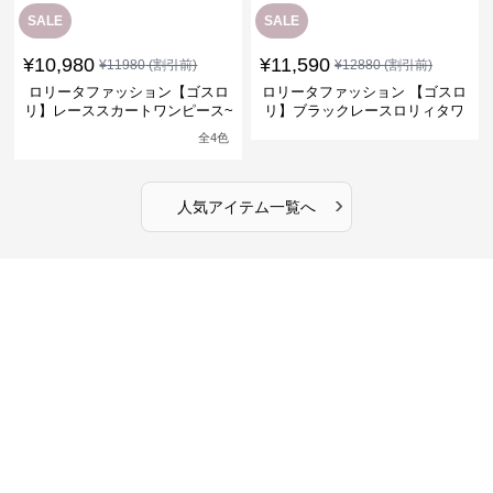
SALE
SALE
¥
10,980
¥
11,590
¥
11980
(割引前)
¥
12880
(割引前)
ロリータファッション【ゴスロ
ロリータファッション 【ゴスロ
リ】レーススカートワンピース~
リ】ブラックレースロリィタワ
館の庭の黒い霧~
ンピース
全
4
色
›
人気アイテム一覧へ