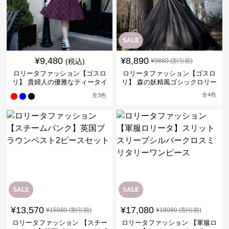
SALE
¥
9,480
¥
8,890
(税込)
¥
9880
(割引前)
ロリータファッション【ゴスロ
ロリータファッション【ゴスロ
リ】 貴婦人の優雅なティータイ
リ】 森の妖精風ゴシックロリー
ムドレス
タワンピース
全
4
色
全
3
色
SALE
SALE
¥
13,570
¥
17,080
¥
15080
(割引前)
¥
18080
(割引前)
ロリータファッション 【スチー
ロリータファッション 【軍服ロ