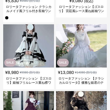
¥
5,830
¥
9,080
¥
6480
(割引前)
(税込)
ロリータファッション クラシカ
ロリータファッション【ゴスロ
ルメイド風フリル付き長袖ワン
リ】 宮廷風レース重ね姫袖ワン
ピース
ピース
SALE
SALE
¥
8,980
¥
13,080
¥
9980
(割引前)
¥
14080
(割引前)
ロリータファッション 【ゴスロ
ロリータファッション 【クラシ
リ】姫袖フリルレース重ね襟ワ
カルロリータ】優雅な姫君のテ
ンピース
ィータイムドレス