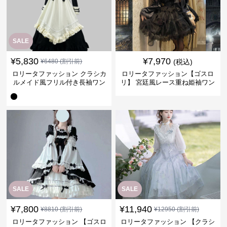
SALE
¥
5,830
¥
7,970
¥
6480
(割引前)
(税込)
ロリータファッション クラシカ
ロリータファッション【ゴスロ
ルメイド風フリル付き長袖ワン
リ】 宮廷風レース重ね姫袖ワン
ピース
ピース
SALE
SALE
¥
7,800
¥
11,940
¥
8810
(割引前)
¥
12950
(割引前)
ロリータファッション 【ゴスロ
ロリータファッション 【クラシ