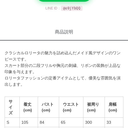
LINE ID：
@o9jYbQQ
商品説明
クラシカルロリータの魅力を詰め込んだメイド風デザインのワン
ピースです。
スカート部分の二段フリルや胸元の刺繍、リボンの装飾が上品な
印象を与えます。
ロリータファッションの定番アイテムとして、優美な雰囲気を演
出します。
サ
着丈
バスト
ウエスト
裾周り
肩幅
イ
(cm)
(cm)
(cm)
(cm)
(cm)
ズ
S
105
84
65
300
33