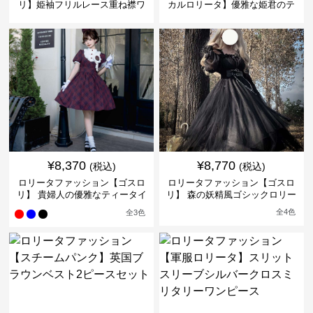
リ】姫袖フリルレース重ね襟ワ
カルロリータ】優雅な姫君のテ
ンピース
ィータイムドレス
¥
8,370
¥
8,770
(税込)
(税込)
ロリータファッション【ゴスロ
ロリータファッション【ゴスロ
リ】 貴婦人の優雅なティータイ
リ】 森の妖精風ゴシックロリー
ムドレス
タワンピース
全
4
色
全
3
色