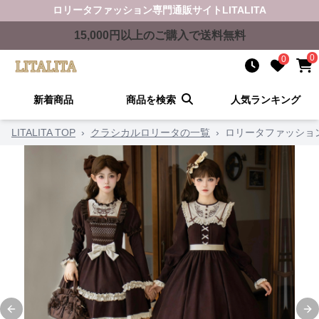
ロリータファッション
専門通販サイト
LITALITA
15,000
円以上のご購入で送料無料
0
0
新着商品
商品を検索
人気ランキング
LITALITA TOP
›
クラシカルロリータの一覧
›
ロリータファッショ
Previous slide
Ne