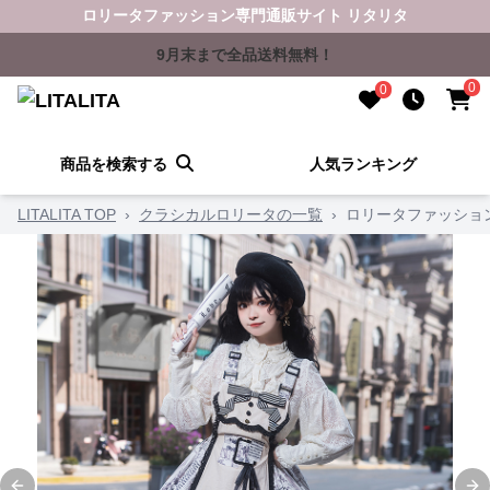
ロリータファッション専門通販サイト リタリタ
9月末まで全品送料無料！
0
0
商品を検索する
人気ランキング
LITALITA TOP
›
クラシカルロリータの一覧
›
ロリータファッショ