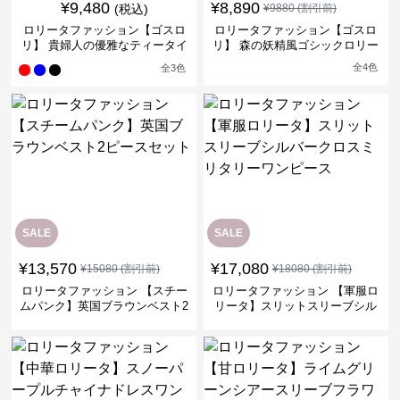
¥
9,480
¥
8,890
(税込)
¥
9880
(割引前)
ロリータファッション【ゴスロ
ロリータファッション【ゴスロ
リ】 貴婦人の優雅なティータイ
リ】 森の妖精風ゴシックロリー
ムドレス
タワンピース
全
4
色
全
3
色
SALE
SALE
¥
13,570
¥
17,080
¥
15080
(割引前)
¥
18080
(割引前)
ロリータファッション 【スチー
ロリータファッション 【軍服ロ
ムパンク】英国ブラウンベスト2
リータ】スリットスリーブシル
ピースセット
バークロスミリタリーワンピー
ス