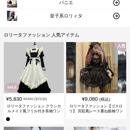
パニエ
皇子系ロリィタ
ロリータファッション 人気アイテム
人気
SALE
¥
5,830
¥
9,080
¥
6480
(割引前)
(税込)
ロリータファッション クラシカ
ロリータファッション【ゴスロ
ルメイド風フリル付き長袖ワン
リ】 宮廷風レース重ね姫袖ワン
ピース
ピース