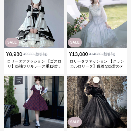
SALE
SALE
¥
8,980
¥
13,080
¥
9980
(割引前)
¥
14080
(割引前)
ロリータファッション 【ゴスロ
ロリータファッション 【クラシ
リ】姫袖フリルレース重ね襟ワ
カルロリータ】優雅な姫君のテ
ンピース
ィータイムドレス
SALE