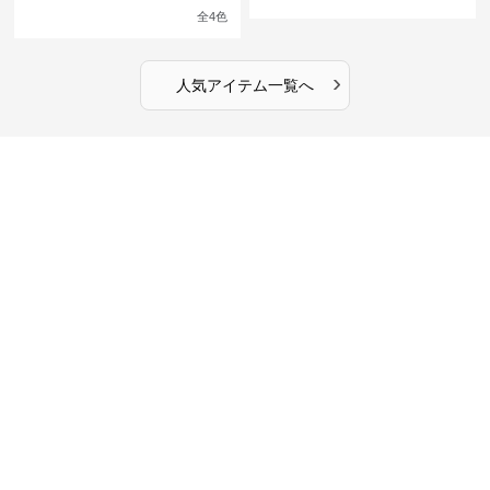
館の庭の黒い霧~
ンピース
全
4
色
›
人気アイテム一覧へ