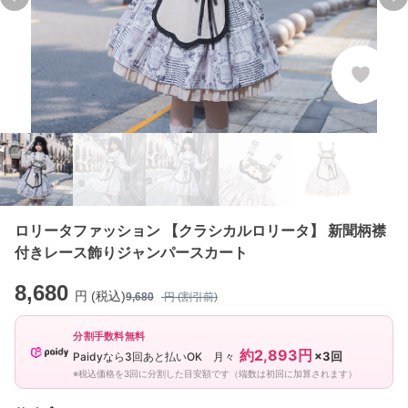
Previous slide
Ne
ロリータファッション 【クラシカルロリータ】 新聞柄襟
付きレース飾りジャンパースカート
8,680
円 (税込)
9,680
円 (割引前)
分割手数料無料
約2,893円
×3回
Paidyなら3回あと払いOK 月々
※税込価格を3回に分割した目安額です（端数は初回に加算されます）