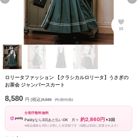
Previous slide
Ne
15
ロリータファッション 【クラシカルロリータ】うさぎの
お茶会 ジャンパースカート
8,580
円 (税込)
9,580
円 (割引前)
分割手数料無料
約2,860円
×3回
Paidyなら3回あと払いOK 月々
※税込価格を3回に分割した目安額です（端数は初回に加算されます）