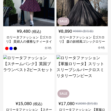
SALE
¥
9,480
¥
8,890
(税込)
¥
9880
(割引前)
ロリータファッション【ゴスロ
ロリータファッション【ゴスロ
リ】 貴婦人の優雅なティータイ
リ】 森の妖精風ゴシックロリー
ムドレス
タワンピース
全
4
色
全
3
色
SALE
¥
15,080
¥
17,080
(税込)
¥
18080
(割引前)
ロリータファッション 【スチー
ロリータファッション 【軍服ロ