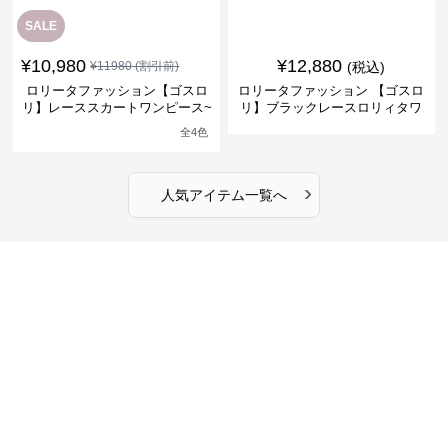
SALE
¥
10,980
¥
12,880
¥
11980
(割引前)
(税込)
ロリータファッション【ゴスロ
ロリータファッション 【ゴスロ
リ】レーススカートワンピース~
リ】ブラックレースロリィタワ
館の庭の黒い霧~
ンピース
全
4
色
›
人気アイテム一覧へ