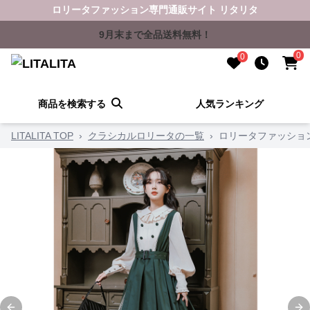
ロリータファッション専門通販サイト リタリタ
9月末まで全品送料無料！
0
0
商品を検索する
人気ランキング
LITALITA TOP
›
クラシカルロリータの一覧
›
ロリータファッショ