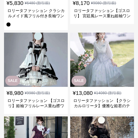
¥
5,830
¥
8,170
¥
6480
(割引前)
¥
9080
(割引前)
ロリータファッション クラシカ
ロリータファッション【ゴスロ
ルメイド風フリル付き長袖ワン
リ】 宮廷風レース重ね姫袖ワン
ピース
ピース
SALE
SALE
¥
8,980
¥
13,080
¥
9980
(割引前)
¥
14080
(割引前)
ロリータファッション 【ゴスロ
ロリータファッション 【クラシ
リ】姫袖フリルレース重ね襟ワ
カルロリータ】優雅な姫君のテ
ンピース
ィータイムドレス