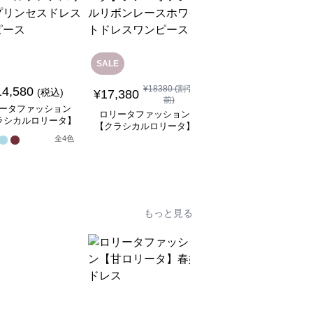
SALE
SALE
¥
18380
(割引
14,580
¥
8,480
(税込)
¥
9480
(割引前)
¥
17,380
前)
ータファッション
ロリータファッション
ロリータファッション
ラシカルロリータ】
【クラシカルロリータ
【クラシカルロリータ】
フレアスリーブプリ
ボリュームレースヘッ
シアーオフショルリボン
全
4
色
スドレスワンピース
ドレス
1
レースホワイトドレスワ
ンピース
もっと見る