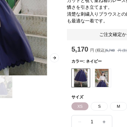
カットと覗く重ね着のレース
憐さを引き立てます。
清楚な刺繍入りブラウスとの
も最適な一着です。
ご注文確定か
5,170
円 (税込)
5,740
円 (
Next slide
カラー:
ネイビー
サイズ
XS
S
M
1