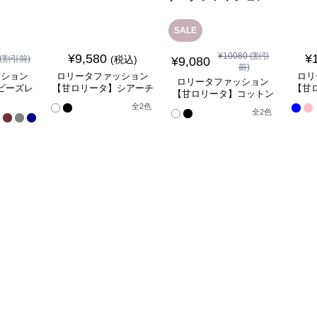
SALE
¥
10080
(割引
¥
9,580
¥
(割引前)
(税込)
¥
9,080
前)
ッション
ロリータファッション
ロリ
ロリータファッション
ビーズレ
【甘ロリータ】シアーチ
【甘
【甘ロリータ】コットン
ドレス
ュールパニエ
インナーカボチャパン
全
全
2
色
全
2
色
17
ツ/ドロワーズ ロリータ
色
ファッション