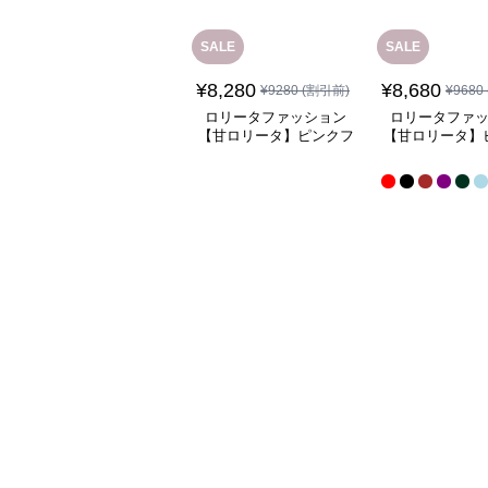
SALE
SALE
¥
8,280
¥
8,680
¥
9280
(割引前)
¥
9680
ロリータファッション
ロリータファ
【甘ロリータ】ピンクフ
【甘ロリータ】
リルチャイナメイドワン
ースヘッド
ピース