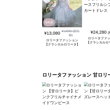
SALE
¥
14080
(割引
¥
24,280
¥
13,080
前)
ロリータファ
ロリータファッション
【クラシカルロ
【クラシカルロリータ】
シャーリングレ
優雅な姫君のティータイ
ルシフォンスカ
ムドレス
ス
ロリータファッション
甘ロリ