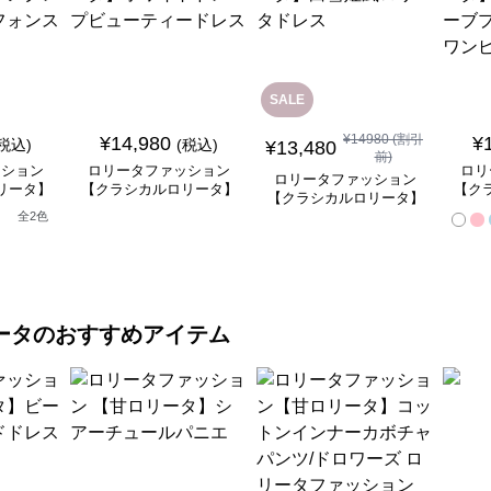
SALE
¥
14980
(割引
¥
14,980
¥
(税込)
(税込)
¥
13,480
前)
ッション
ロリータファッション
ロリ
ロリータファッション
リータ】
【クラシカルロリータ】
【ク
【クラシカルロリータ】
ースフリ
ホワイトドレープビュー
ベル
白雪姫風ロリータドレス
全
2
色
ートドレ
ティードレス
ンセ
ータ
のおすすめアイテム