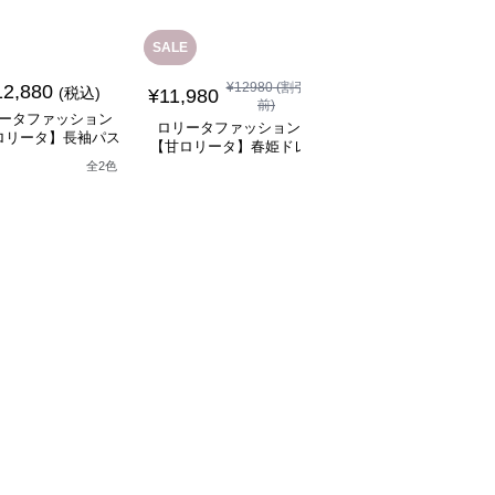
SALE
SALE
¥
12980
(割引
¥
11480
(割引
12,880
(税込)
¥
11,980
¥
10,330
前)
前)
ータファッション
ロリータファッション
ロリータファッション
ロリータ】長袖パス
【甘ロリータ】春姫ドレ
【甘ロリータ】パフス
テルドレス
ス
ーブ夢かわフリルフラ
全
2
色
ーミニワンピース