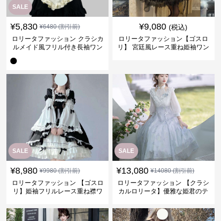
SALE
¥
5,830
¥
9,080
¥
6480
(割引前)
(税込)
ロリータファッション クラシカ
ロリータファッション【ゴスロ
ルメイド風フリル付き長袖ワン
リ】 宮廷風レース重ね姫袖ワン
ピース
ピース
SALE
SALE
¥
8,980
¥
13,080
¥
9980
(割引前)
¥
14080
(割引前)
ロリータファッション 【ゴスロ
ロリータファッション 【クラシ
リ】姫袖フリルレース重ね襟ワ
カルロリータ】優雅な姫君のテ
ンピース
ィータイムドレス