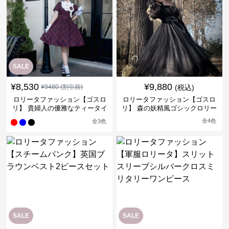
SALE
¥
8,530
¥
9,880
¥
9480
(割引前)
(税込)
ロリータファッション【ゴスロ
ロリータファッション【ゴスロ
リ】 貴婦人の優雅なティータイ
リ】 森の妖精風ゴシックロリー
ムドレス
タワンピース
全
4
色
全
3
色
SALE
SALE