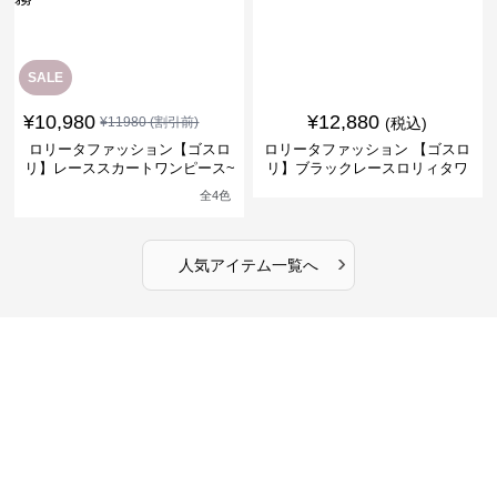
SALE
¥
10,980
¥
12,880
¥
11980
(割引前)
(税込)
ロリータファッション【ゴスロ
ロリータファッション 【ゴスロ
リ】レーススカートワンピース~
リ】ブラックレースロリィタワ
館の庭の黒い霧~
ンピース
全
4
色
›
人気アイテム一覧へ