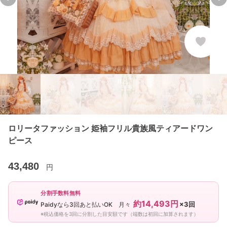
Previous slide
Ne
ロリータファッション 姫袖フリル貴族風ティアードワン
ピース
43,480
円
分割手数料無料
約14,493円
×3回
Paidyなら3回あと払いOK 月々
※税込価格を3回に分割した目安額です（端数は初回に加算されます）