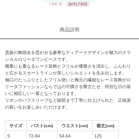
LINE ID：
@o9jYbQQ
商品説明
貴族の舞踏会を思わせる豪華なティアードデザインが魅力のクラ
シカルロリータワンピースです。
幾重にも重なるレース装飾とフリルが優雅さを演出し、ふんわり
と広がるスカートラインが美しいシルエットを生み出します。
袖口のたっぷりとしたフリル使いと胸元の繊細なレース装飾がロ
リータファッションならではの可憐さを際立たせ、特別な日の装
いに相応しい一着となっております。
リボンやパフスリーブなど細部まで丁寧に仕上げられた、正統派
の装いをお楽しみいただけます。
サイズ
バスト(cm)
ウエスト(cm)
裾丈(cm)
S
72-84
54-64
125