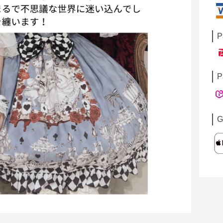
P
P
G