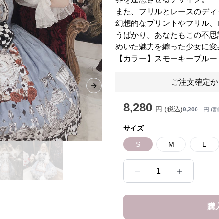
また、フリルとレースのディ
幻想的なプリントやフリル、
うばかり。あなたもこの不思
めいた魅力を纏った少女に変
【カラー】スモーキーブルー
ご注文確定か
Next slide
8,280
円 (税込)
9,200
円 (
サイズ
S
M
L
1
購