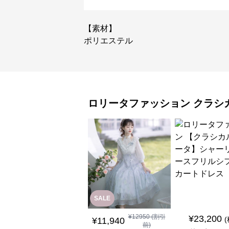
【素材】
ポリエステル
ロリータファッション
クラシ
SALE
¥
12950
(割引
¥
23,200
¥
11,940
前)