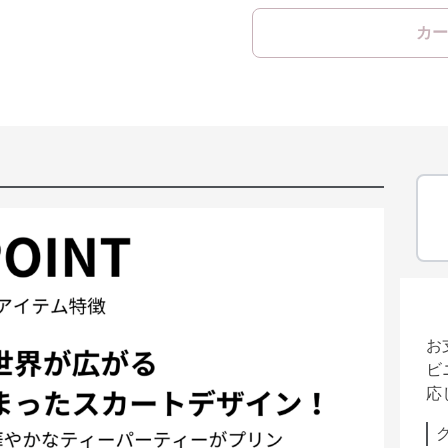
カー
お
ビ
応