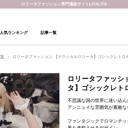
ロリータファッション
専門通販サイト
LITALITA
人気ランキング
記事一覧
一覧
›
ロリータファッション 【クラシカルロリータ】ゴシックレトロ
ロリータファッシ
タ】ゴシックレト
不思議な国の世界に迷い込ん
アンニュイな雰囲気が素敵な
ファンタジックでロマンチッ
界を連想させるデザイン。