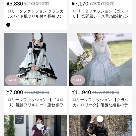
¥
5,830
¥
7,170
¥
6480
(割引前)
¥
7970
(割引前)
ロリータファッション クラシカ
ロリータファッション【ゴスロ
ルメイド風フリル付き長袖ワン
リ】 宮廷風レース重ね姫袖ワン
ピース
ピース
SALE
SALE
¥
7,800
¥
11,940
¥
8810
(割引前)
¥
12950
(割引前)
ロリータファッション 【ゴスロ
ロリータファッション 【クラシ
リ】姫袖フリルレース重ね襟ワ
カルロリータ】優雅な姫君のテ
ンピース
ィータイムドレス