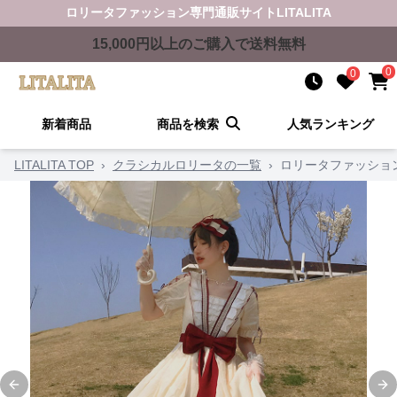
ロリータファッション
専門通販サイト
LITALITA
15,000
円以上のご購入で送料無料
0
0
新着商品
商品を検索
人気ランキング
LITALITA TOP
›
クラシカルロリータの一覧
›
ロリータファッショ
Previous slide
Ne