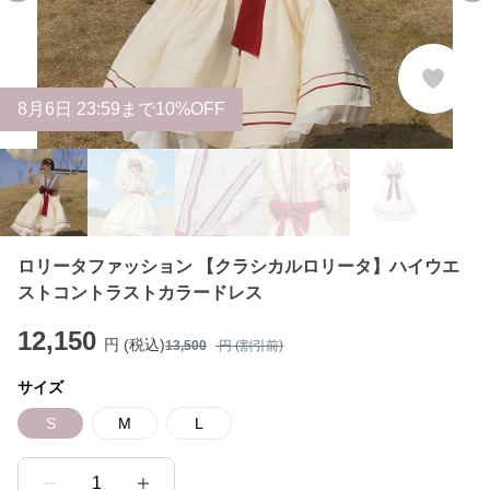
8
月
6
日 23:59まで10%OFF
ロリータファッション 【クラシカルロリータ】ハイウエ
ストコントラストカラードレス
12,150
円 (税込)
13,500
円 (割引前)
サイズ
S
M
L
1