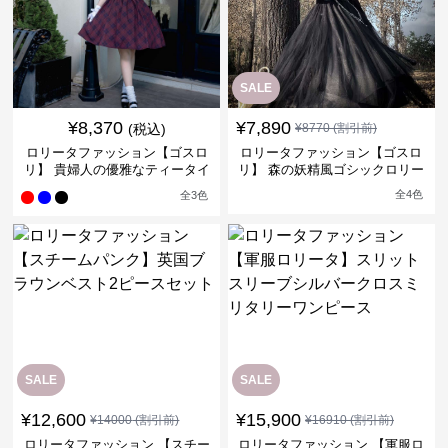
SALE
¥
8,370
¥
7,890
(税込)
¥
8770
(割引前)
ロリータファッション【ゴスロ
ロリータファッション【ゴスロ
リ】 貴婦人の優雅なティータイ
リ】 森の妖精風ゴシックロリー
ムドレス
タワンピース
全
4
色
全
3
色
SALE
SALE
¥
12,600
¥
15,900
¥
14000
(割引前)
¥
16910
(割引前)
ロリータファッション 【スチー
ロリータファッション 【軍服ロ