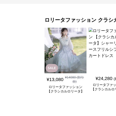
ロリータファッション
クラシ
SALE
¥
14080
(割引
¥
24,280
¥
13,080
前)
ロリータファ
ロリータファッション
【クラシカルロ
【クラシカルロリータ】
シャーリングレ
優雅な姫君のティータイ
ルシフォンスカ
ムドレス
ス