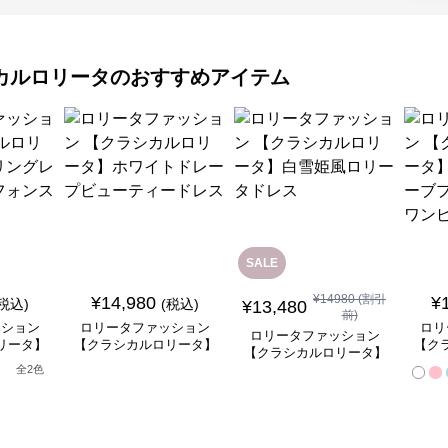
カルロリータ
のおすすめアイテム
SALE
¥
14980
(割引
¥
14,980
¥
(税込)
(税込)
¥
13,480
前)
ッション
ロリータファッション
ロリ
ロリータファッション
リータ】
【クラシカルロリータ】
【ク
【クラシカルロリータ】
ースフリ
ホワイトドレープビュー
ベル
白雪姫風ロリータドレス
全
2
色
ートドレ
ティードレス
ンセ