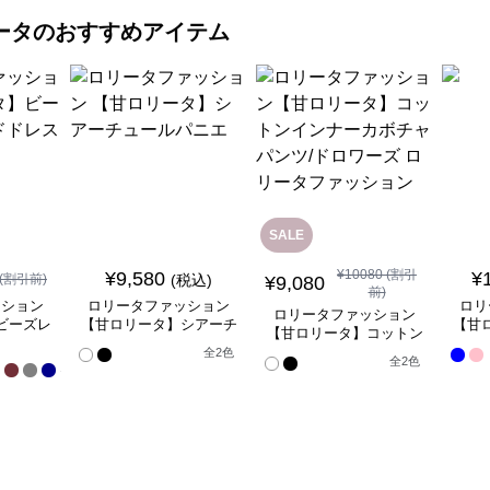
ータ
のおすすめアイテム
SALE
¥
10080
(割引
¥
9,580
¥
(割引前)
(税込)
¥
9,080
前)
ッション
ロリータファッション
ロリ
ロリータファッション
ビーズレ
【甘ロリータ】シアーチ
【甘
【甘ロリータ】コットン
ドレス
ュールパニエ
インナーカボチャパン
全
全
2
色
全
2
色
17
ツ/ドロワーズ ロリータ
色
ファッション