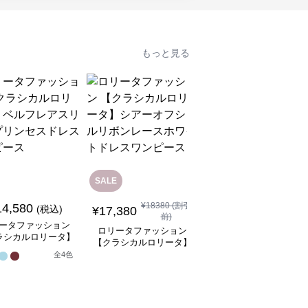
もっと見る
SALE
SALE
¥
18380
(割引
14,580
¥
8,480
(税込)
¥
9480
(割引前)
¥
17,380
前)
ータファッション
ロリータファッション
ロリータファッション
ラシカルロリータ】
【クラシカルロリータ
【クラシカルロリータ】
フレアスリーブプリ
ボリュームレースヘッ
シアーオフショルリボン
全
4
色
スドレスワンピース
ドレス
1
レースホワイトドレスワ
ンピース