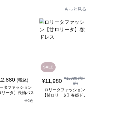
もっと見る
SALE
SALE
¥
12980
(割引
¥
11480
(割引
12,880
(税込)
¥
11,980
¥
10,330
前)
前)
ータファッション
ロリータファッション
ロリータファッション
ロリータ】長袖パス
【甘ロリータ】春姫ドレ
【甘ロリータ】パフス
テルドレス
ス
ーブ夢かわフリルフラ
全
2
色
ーミニワンピース