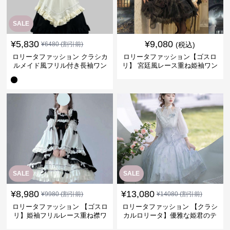
SALE
¥
5,830
¥
9,080
¥
6480
(割引前)
(税込)
ロリータファッション クラシカ
ロリータファッション【ゴスロ
ルメイド風フリル付き長袖ワン
リ】 宮廷風レース重ね姫袖ワン
ピース
ピース
SALE
SALE
¥
8,980
¥
13,080
¥
9980
(割引前)
¥
14080
(割引前)
ロリータファッション 【ゴスロ
ロリータファッション 【クラシ
リ】姫袖フリルレース重ね襟ワ
カルロリータ】優雅な姫君のテ
ンピース
ィータイムドレス