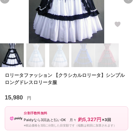
Previous slide
Ne
ロリータファッション 【クラシカルロリータ】シンプル
ロングドレスロリータ服
15,980
円
分割手数料無料
約5,327円
×3回
Paidyなら3回あと払いOK 月々
※税込価格を3回に分割した目安額です（端数は初回に加算されます）