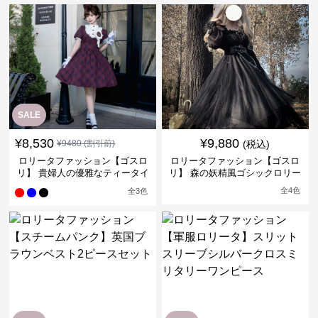
SALE
¥
8,530
¥
9,880
¥
9480
(割引前)
(税込)
ロリータファッション【ゴスロ
ロリータファッション【ゴスロ
リ】 貴婦人の優雅なティータイ
リ】 森の妖精風ゴシックロリー
ムドレス
タワンピース
全
4
色
全
3
色