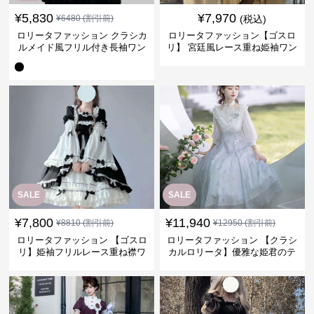
¥
5,830
¥
7,970
¥
6480
(割引前)
(税込)
ロリータファッション クラシカ
ロリータファッション【ゴスロ
ルメイド風フリル付き長袖ワン
リ】 宮廷風レース重ね姫袖ワン
ピース
ピース
SALE
SALE
¥
7,800
¥
11,940
¥
8810
(割引前)
¥
12950
(割引前)
ロリータファッション 【ゴスロ
ロリータファッション 【クラシ
リ】姫袖フリルレース重ね襟ワ
カルロリータ】優雅な姫君のテ
ンピース
ィータイムドレス