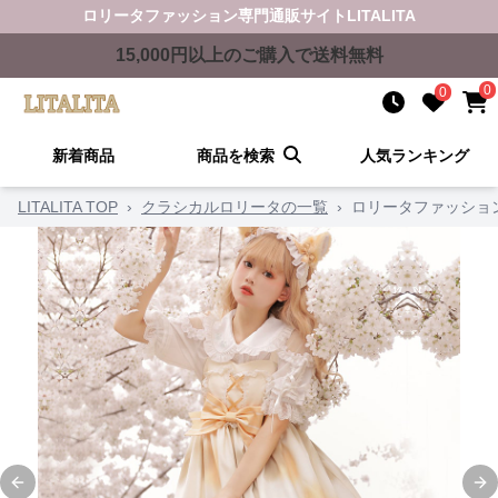
ロリータファッション
専門通販サイト
LITALITA
15,000
円以上のご購入で送料無料
0
0
新着商品
商品を検索
人気ランキング
LITALITA TOP
›
クラシカルロリータの一覧
›
ロリータファッショ
Previous slide
Ne