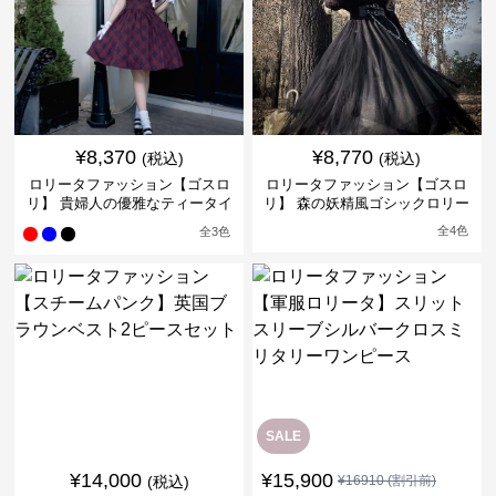
¥
8,370
¥
8,770
(税込)
(税込)
ロリータファッション【ゴスロ
ロリータファッション【ゴスロ
リ】 貴婦人の優雅なティータイ
リ】 森の妖精風ゴシックロリー
ムドレス
タワンピース
全
4
色
全
3
色
SALE
¥
14,000
¥
15,900
(税込)
¥
16910
(割引前)