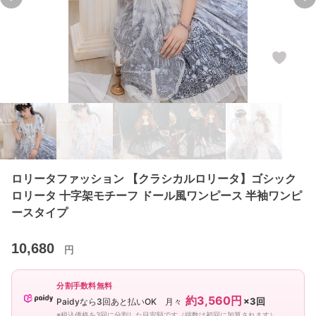
Previous slide
Ne
ロリータファッション 【クラシカルロリータ】ゴシック
ロリータ 十字架モチーフ ドール風ワンピース 半袖ワンピ
ースタイプ
10,680
円
分割手数料無料
約3,560円
×3回
Paidyなら3回あと払いOK 月々
※税込価格を3回に分割した目安額です（端数は初回に加算されます）