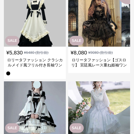
SALE
SALE
¥
5,830
¥
8,080
¥
6480
(割引前)
¥
9080
(割引前)
ロリータファッション クラシカ
ロリータファッション【ゴスロ
ルメイド風フリル付き長袖ワン
リ】 宮廷風レース重ね姫袖ワン
ピース
ピース
SALE
SALE