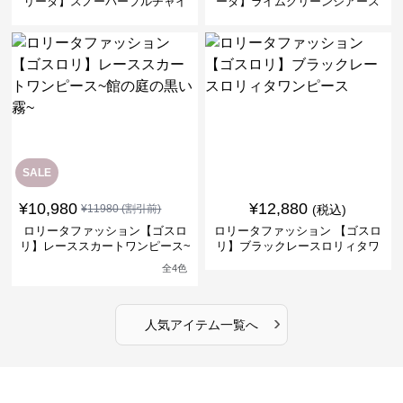
リータ】スノーパープルチャイ
ータ】ライムグリーンシアース
ナドレスワンピース
リーブフラワーワンピース
SALE
¥
10,980
¥
12,880
¥
11980
(割引前)
(税込)
ロリータファッション【ゴスロ
ロリータファッション 【ゴスロ
リ】レーススカートワンピース~
リ】ブラックレースロリィタワ
館の庭の黒い霧~
ンピース
全
4
色
›
人気アイテム一覧へ