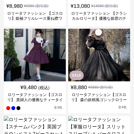
¥
8,980
¥
13,080
¥
9980
(割引前)
¥
14080
(割引前)
ロリータファッション 【ゴスロ
ロリータファッション 【クラシ
リ】姫袖フリルレース重ね襟ワ
カルロリータ】優雅な姫君のテ
ンピース
ィータイムドレス
SALE
¥
9,480
¥
8,880
(税込)
¥
9880
(割引前)
ロリータファッション【ゴスロ
ロリータファッション【ゴスロ
リ】 貴婦人の優雅なティータイ
リ】 森の妖精風ゴシックロリー
ムドレス
タワンピース
全
4
色
全
3
色